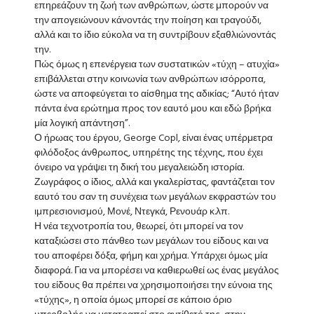
επηρεάζουν τη ζωή των ανθρώπων, ώστε μπορούν να
την απογειώνουν κάνοντάς την ποίηση και τραγούδι,
αλλά και το ίδιο εύκολα να τη συντρίβουν εξαθλιώνοντάς
την.
Πώς όμως η επενέργεια των συστατικών «τύχη – ατυχία»
επιβάλλεται στην κοινωνία των ανθρώπων ισόρροπα,
ώστε να αποφεύγεται το αίσθημα της αδικίας; “Αυτό ήταν
πάντα ένα ερώτημα προς τον εαυτό μου και εδώ βρήκα
μία λογική απάντηση”.
Ο ήρωας του έργου, George Copl, είναι ένας υπέρμετρα
φιλόδοξος άνθρωπος, υπηρέτης της τέχνης, που έχει
όνειρο να γράψει τη δική του μεγαλειώδη ιστορία.
Ζωγράφος ο ίδιος, αλλά και γκαλερίστας, φαντάζεται τον
εαυτό του σαν τη συνέχεια των μεγάλων εκφραστών του
ιμπρεσιονισμού, Μονέ, Ντεγκά, Ρενουάρ κ.λπ.
Η νέα τεχνοτροπία του, θεωρεί, ότι μπορεί να τον
καταξιώσει στο πάνθεο των μεγάλων του είδους και να
του αποφέρει δόξα, φήμη και χρήμα. Υπάρχει όμως μία
διαφορά. Για να μπορέσει να καθιερωθεί ως ένας μεγάλος
του είδους θα πρέπει να χρησιμοποιήσει την εύνοια της
«τύχης», η οποία όμως μπορεί σε κάποιο όριο