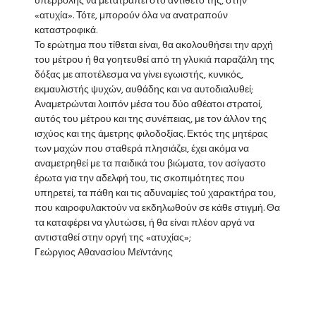
υπερβολής να μετατραπεί στο αντίθετό της, στην
«ατυχία». Τότε, μπορούν όλα να ανατραπούν
καταστροφικά.
Το ερώτημα που τίθεται είναι, θα ακολουθήσει την αρχή
του μέτρου ή θα γοητευθεί από τη γλυκιά παραζάλη της
δόξας με αποτέλεσμα να γίνει εγωιστής, κυνικός,
εκμαυλιστής ψυχών, αυθάδης και να αυτοδιαλυθεί;
Αναμετρώνται λοιπόν μέσα του δύο αθέατοι στρατοί,
αυτός του μέτρου και της συνέπειας, με τον άλλον της
ισχύος και της άμετρης φιλοδοξίας. Εκτός της μητέρας
των μαχών που σταθερά πλησιάζει, έχει ακόμα να
αναμετρηθεί με τα παιδικά του βιώματα, τον ασίγαστο
έρωτα για την αδελφή του, τις σκοπιμότητες που
υπηρετεί, τα πάθη και τις αδυναμίες τού χαρακτήρα του,
που καιροφυλακτούν να εκδηλωθούν σε κάθε στιγμή. Θα
τα καταφέρει να γλυτώσει, ή θα είναι πλέον αργά να
αντισταθεί στην οργή της «ατυχίας»;
Γεώργιος Αθανασίου Μεϊντάνης