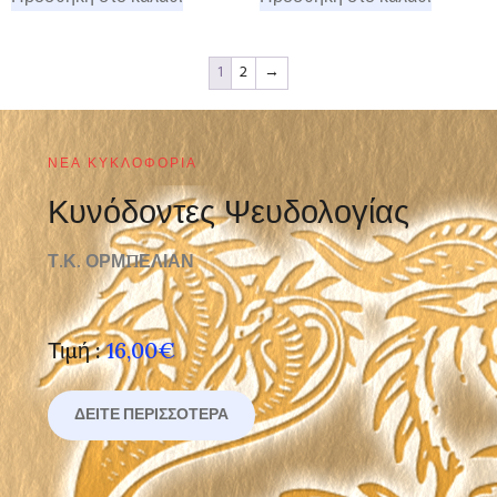
1
2
→
ΝΈΑ ΚΥΚΛΟΦΟΡΊΑ
Κυνόδοντες Ψευδολογίας
Τ.Κ. ΟΡΜΠΕΛΙΑΝ
Τιμή :
16,00€
ΔΕΊΤΕ ΠΕΡΙΣΣΌΤΕΡΑ