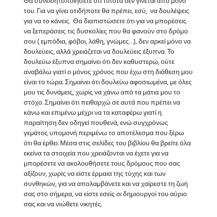
Θα συνειδητοποιήσετε ότι τίποτα δεν γίνεται από μόνο
του. Για να γίνει οτιδήποτε θα πρέπει, εσύ, να δουλέψεις
για να το κάνεις. Θα διαπιστώσετε ότι για να μπορέσεις
να ξεπεράσεις τις δυσκολίες που θα φανούν στο δρόμο
σου ( εμπόδια, φόβοι, λάθη, γνώμες…), δεν αρκεί μόνο να
δουλεύεις, αλλά χρειάζεται να δουλεύεις έξυπνα. Το
δουλεύω έξυπνα σημαίνει ότι δεν καθυστερώ, ούτε
αναβάλω γιατί ο μόνος χρόνος που έχω στη διάθεση μου
είναι το τώρα. Σημαίνει ότι δουλεύω αφοσιωμένα, με όλες
μου τις δυνάμεις, χωρίς να χάνω από τα μάτια μου το
στόχο. Σημαίνει ότι πειθαρχώ σε αυτά που πρέπει να
κάνω και επιμένω μέχρι να τα καταφέρω γιατί η
παραίτηση δεν οδηγεί πουθενά, ενώ συγχρόνως
γεμάτος υπομονή περιμένω το αποτέλεσμα που ξέρω
ότι θα έρθει. Μέσα στις σελίδες του βιβλίου θα βρείτε όλα
εκείνα τα στοιχεία που χρειάζονται να έχετε για να
μπορέσετε να ακολουθήσετε τους δρόμους που σας
αξίζουν, χωρίς να είστε έρμαια της τύχης και των
συνθηκών, για να απολαμβάνετε και να χαίρεστε τη ζωή
σας στο σήμερα, να είστε εσείς οι δημιουργοί του αύριο
σας και να νιώθετε νικητές.