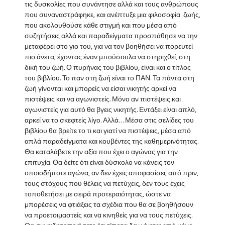
τις δυσκολίες που συνάντησε αλλά και τους ανθρώπους
που συναναστράφηκε, και ανέπτυξε μια φιλοσοφία ζωής,
που ακολουθούσε κάθε στιγμή και που μέσα από
συζητήσεις αλλά και παραδείγματα προσπάθησε να την
μεταφέρει στο γιο του, για να τον βοηθήσει να πορευτεί
πιο άνετα, έχοντας έναν μπούσουλα να στηριχθεί, στη
δική του ζωή. Ο πυρήνας του βιβλίου, είναι και ο τίτλος
του βιβλίου. Το παν στη ζωή είναι το ΠΑΝ. Τα πάντα στη
ζωή γίνονται και μπορείς να είσαι νικητής αρκεί να
πιστέψεις και να αγωνιστείς. Μόνο αν πιστέψεις και
αγωνιστείς για αυτό θα βγεις νικητής. Εντάξει είναι απλό,
αρκεί να το σκεφτείς λίγο. Αλλά… Μέσα στις σελίδες του
βιβλίου θα βρείτε το τι και γιατί να πιστέψεις, μέσα από
απλά παραδείγματα και κουβέντες της καθημερινότητας.
Θα καταλάβετε την αξία που έχει ο αγώνας για την
επιτυχία. Θα δείτε ότι είναι δύσκολο να κάνεις τον
οποιοδήποτε αγώνα, αν δεν έχεις αποφασίσει, από πριν,
τους στόχους που θέλεις να πετύχεις, δεν τους έχεις
τοποθετήσει με σειρά προτεραιότητας, ώστε να
μπορέσεις να φτιάξεις τα σχέδια που θα σε βοηθήσουν
να προετοιμαστείς και να κινηθείς για να τους πετύχεις.