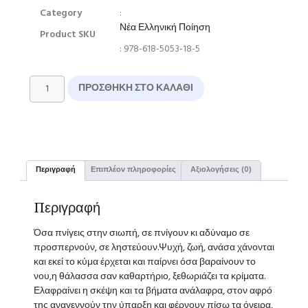
Category
:
Νέα Ελληνική Ποίηση
Product SKU
: 978-618-5053-18-5
ΠΡΟΣΘΉΚΗ ΣΤΟ ΚΑΛΆΘΙ
Περιγραφή
Επιπλέον πληροφορίες
Αξιολογήσεις (0)
Περιγραφή
Όσα πνίγεις στην σιωπή, σε πνίγουν κι αδύναμο σε
προσπερνούν, σε ληστεύουν.Ψυχή, ζωή, ανάσα χάνονται
και εκεί το κύμα έρχεται και παίρνει όσα βαραίνουν το
νου,η θάλασσα σαν καθαρτήριο, ξεθωριάζει τα κρίματα.
Ελαφραίνει η σκέψη και τα βήματα ανάλαφρα, στον αφρό
της αναγεννούν την ύπαρξη και φέρνουν πίσω τα όνειρα,