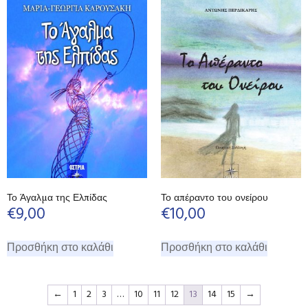
Το Άγαλμα της Ελπίδας
Το απέραντο του ονείρου
€
9,00
€
10,00
Προσθήκη στο καλάθι
Προσθήκη στο καλάθι
←
1
2
3
…
10
11
12
13
14
15
→