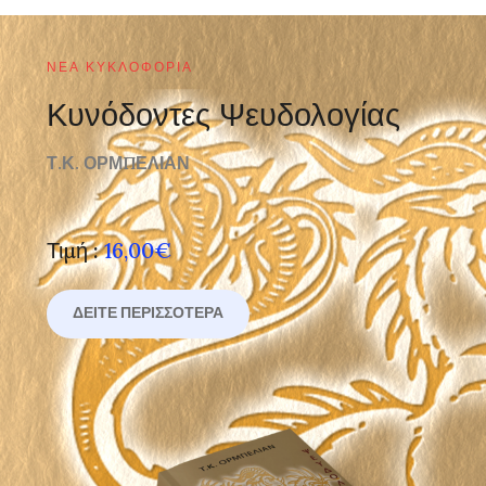
ΝΈΑ ΚΥΚΛΟΦΟΡΊΑ
Κυνόδοντες Ψευδολογίας
Τ.Κ. ΟΡΜΠΕΛΙΑΝ
Τιμή :
16,00€
ΔΕΊΤΕ ΠΕΡΙΣΣΌΤΕΡΑ