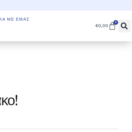
€
ΚΆ ΜΕ ΕΜΆΣ
0
€
0,00
κο!