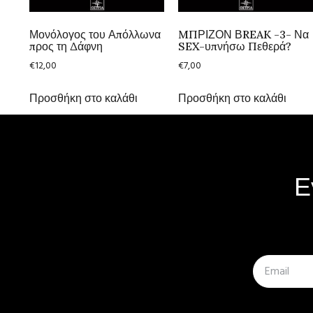
Μονόλογος του Απόλλωνα
MΠΡΙΖΟΝ ΒREAK -3- Να
προς τη Δάφνη
SEX-υπνήσω Πεθερά?
€
12,00
€
7,00
Προσθήκη στο καλάθι
Προσθήκη στο καλάθι
Ε