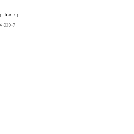
ή Ποίηση
4-330-7