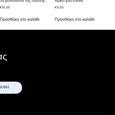
Τα μονοπάτια της σιωπής
Αρκεί μια σπίθα
€
10,00
€
9,00
Προσθήκη στο καλάθι
Προσθήκη στο καλάθι
ας
ΡΑΦΉ