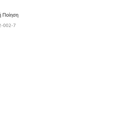
ή Ποίηση
2-002-7