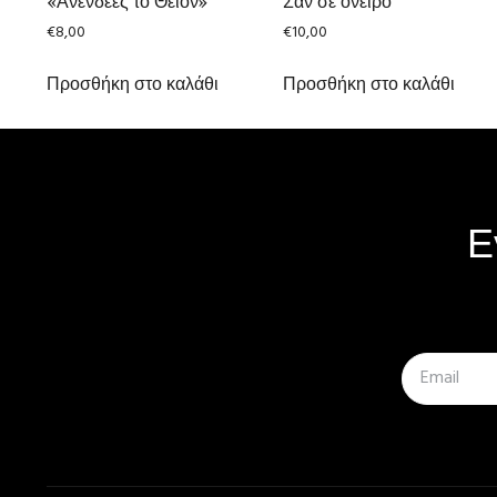
«Ἀνενδεὲς τὸ Θεῖον»
Σαν σε όνειρο
€
8,00
€
10,00
Προσθήκη στο καλάθι
Προσθήκη στο καλάθι
Ε