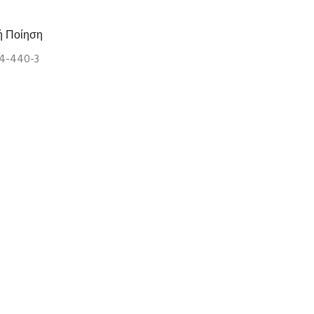
ή Ποίηση
04-440-3