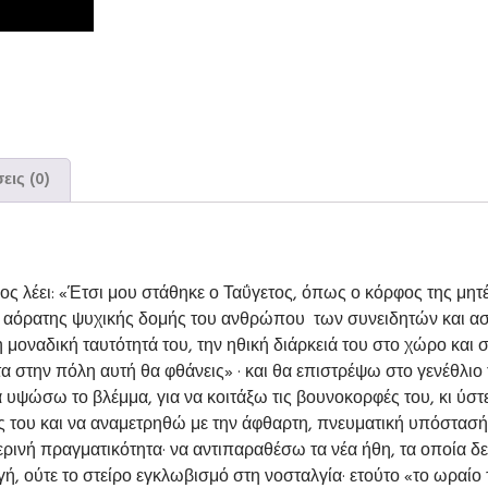
εις (0)
ς λέει: «Έτσι μου στάθηκε ο Ταΰγετος, όπως ο κόρφος της μητέρ
 αόρατης ψυχικής δομής του ανθρώπου των συνειδητών και ασ
μοναδική ταυτότητά του, την ηθική διάρκειά του στο χώρο και 
την πόλη αυτή θα φθάνεις» · και θα επιστρέψω στο γενέθλιο τ
 υψώσω το βλέμμα, για να κοιτάξω τις βουνοκορφές του, κι ύστ
 του και να αναμετρηθώ με την άφθαρτη, πνευματική υπόστασή 
ινή πραγματικότητα· να αντιπαραθέσω τα νέα ήθη, τα οποία δε
γή, ούτε το στείρο εγκλωβισμό στη νοσταλγία· ετούτο «το ωραίο