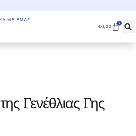
€
ΚΆ ΜΕ ΕΜΆΣ
0
€
0,00
της Γενέθλιας Γης