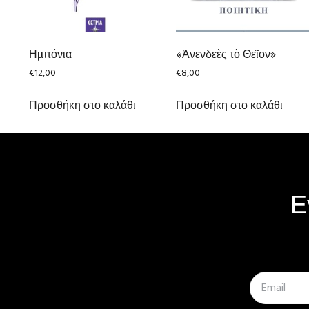
Ημιτόνια
«Ἀνενδεὲς τὸ Θεῖον»
€
12,00
€
8,00
Προσθήκη στο καλάθι
Προσθήκη στο καλάθι
Ε