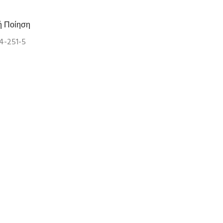
ή Ποίηση
4-251-5