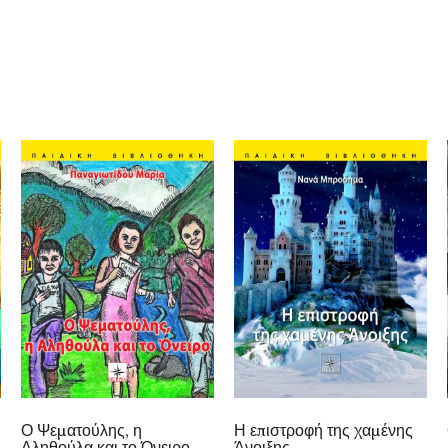
Ο Ψεματούλης, η
Η επιστροφή της χαμένης
Αληθούλα και το Όνειρο
Άνοιξης