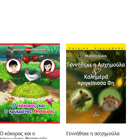
Ο κόκορας και ο
Γεννήθηκε η ασχημούλα
κρυμμένος θησαυρός