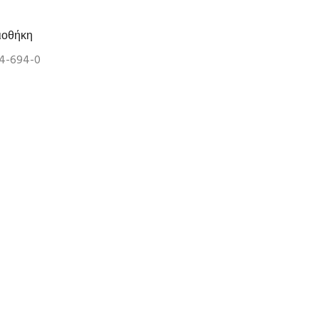
ιοθήκη
04-694-0