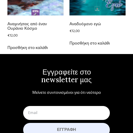
Αναμνήσεις από έναν
Αναδυόμενο εγώ
Ουράνιο Κόσμο
€
12,00
€
12,00
Προσθήκη στο καλάθι
Προσθήκη στο καλάθι
Εγγραφείτε στο
newsletter μας
Μείνετε συντονισμένοι για ότι νεότερο
ΕΓΓΡΑΦΉ