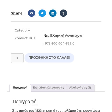
Βαθμολογήθηκε
1
με
5.00
από
5 με βάση
βαθμολογία
Share :
πελάτη
Category
:
Νέα Ελληνική Λογοτεχνία
Product SKU
: 978-960-604-839-5
ΠΡΟΣΘΉΚΗ ΣΤΟ ΚΑΛΆΘΙ
Περιγραφή
Επιπλέον πληροφορίες
Αξιολογήσεις (1)
Περιγραφή
Στις αρχές του 1823, η φωτιά του πολέμου έχει φουντώσει