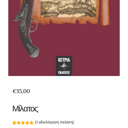
€
15,00
Μίλατος
(
1
αξιολόγηση πελάτη)