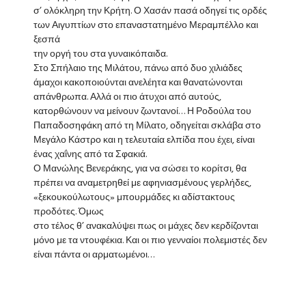
σ’ ολόκληρη την Κρήτη. Ο Χασάν πασά οδηγεί τις ορδές
των Αιγυπτίων στο επαναστατημένο Μεραμπέλλο και
ξεσπά
την οργή του στα γυναικόπαιδα.
Στο Σπήλαιο της Μιλάτου, πάνω από δυο χιλιάδες
άμαχοι κακοποιούνται ανελέητα και θανατώνονται
απάνθρωπα. Αλλά οι πιο άτυχοι από αυτούς,
κατορθώνουν να μείνουν ζωντανοί… Η Ροδούλα του
Παπαδοσηφάκη από τη Μίλατο, οδηγείται σκλάβα στο
Μεγάλο Κάστρο και η τελευταία ελπίδα που έχει, είναι
ένας χαΐνης από τα Σφακιά.
Ο Μανώλης Βενεράκης, για να σώσει το κορίτσι, θα
πρέπει να αναμετρηθεί με αφηνιασμένους γερλήδες,
«ξεκουκούλωτους» μπουρμάδες κι αδίστακτους
προδότες. Όμως
στο τέλος θ’ ανακαλύψει πως οι μάχες δεν κερδίζονται
μόνο με τα ντουφέκια. Και οι πιο γενναίοι πολεμιστές δεν
είναι πάντα οι αρματωμένοι…