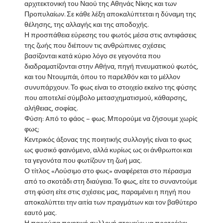
αρχιτεκτονική του Ναού της Αθηνάς Νίκης και των
Προπυλαίων. Σε κάθε λέξη αποκαλύπτεται η δύναμη της
θέλησης, της αλλαγής και της αποδοχής.
Η προσπάθεια εύρεσης του φωτός μέσα στις αντιφάσεις
της ζωής που διέπουν τις ανθρώπινες σχέσεις
βασίζονται κατά κύριο λόγο σε γεγονότα που
διαδραματίζονται στην Αθήνα, πηγή πνευματικού φωτός,
και του Ντουμπάι, όπου το παρελθόν και το μέλλον
συνυπάρχουν. Το φως είναι το στοιχείο εκείνο της φύσης
που αποτελεί σύμβολο μετασχηματισμού, κάθαρσης,
αλήθειας, σοφίας.
Φύση: Aπό το φάος – φως. Μπορούμε να ζήσουμε χωρίς
φως;
Κεντρικός άξονας της ποιητικής συλλογής είναι το φως
ως φυσικό φαινόμενο, αλλά κυρίως ως οι άνθρωποι και
τα γεγονότα που φωτίζουν τη ζωή μας.
Ο τίτλος «Λούσιμο στο φως» αναφέρεται στο πέρασμα
από το σκοτάδι στη διαύγεια. Το φως, είτε το συναντούμε
στη φύση είτε στις σχέσεις μας, παραμένει η πηγή που
αποκαλύπτει την αιτία των πραγμάτων και τον βαθύτερο
εαυτό μας.