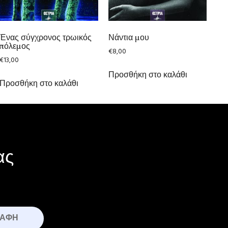
Ένας σύγχρονος τρωικός
Νάντια μου
πόλεμος
€
8,00
€
13,00
Προσθήκη στο καλάθι
Προσθήκη στο καλάθι
ας
ΡΑΦΉ