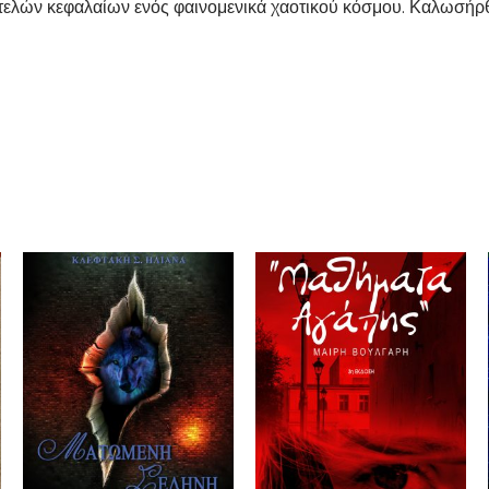
οτελών κεφαλαίων ενός φαινομενικά χαοτικού κόσμου. Καλωσήρ