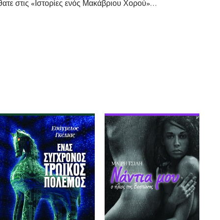
θατε στις «Ιστορίες ενός Μακάβριου Χορού»…