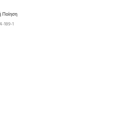
ή Ποίηση
4-189-1