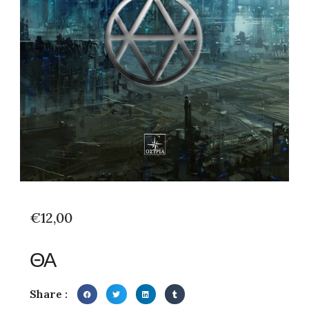
€
12,00
ΘΑ
Share :