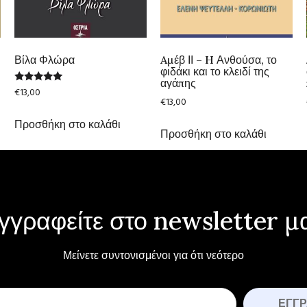
ι
Βίλα Φλώρα
Aμέβ ΙΙ – H Ανθούσα, το
φιδάκι και το κλειδί της
αγάπης
Βαθμολογήθηκε
€
13,00
με
€
13,00
5.00
από 5
Προσθήκη στο καλάθι
Προσθήκη στο καλάθι
γγραφείτε στο newsletter μ
Μείνετε συντονισμένοι για ότι νεότερο
ΕΓΓ