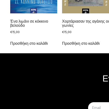
Ένα λιμάνι σε κόκκινο
Χορτάριασαν της αγάπης ο
βελούδο
γωνίες
€
15,00
€
15,00
Προσθήκη στο καλάθι
Προσθήκη στο καλάθι
Ε