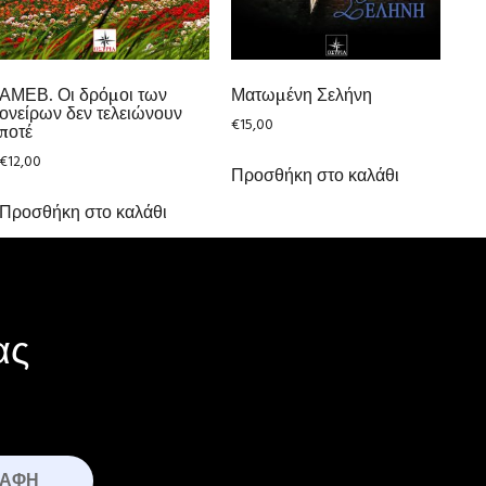
ΑΜΕΒ. Οι δρόμοι των
Ματωμένη Σελήνη
ονείρων δεν τελειώνουν
€
15,00
ποτέ
€
12,00
Προσθήκη στο καλάθι
Προσθήκη στο καλάθι
ας
ΡΑΦΉ