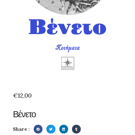
€
12,00
Βένετο
Share :