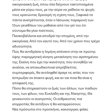
οικογενειακή ζωή, όπου όλα δείχνουν τακτοποιημένα
μέσα και γύρω τους, με την αύρα να χαϊδεύει τις ψυχές
τους κρατώντας δροσερή τη σχέση τους. Ξαφνικά τα
πάντα ανατρέπονται, όταν ο Ιάσωνας παραμονή των
55ων γενεθλίων του μαθαίνει από τον γιό του ότι
σύντομα θα γίνει παππούς.
Πανικοβάλλεται και αποδρά την επομένη, από την
οικογένεια; Από τον εαυτό του; Από τον χρόνο που τρέχει
αδυσώπητα;
Πώς θα αντιδράσει η Ισμήνη απέναντι στην εκ πρώτης
όψης παρορμητική κίνηση-μετακίνηση του αγαπημένου
της; Εκείνη που έχει την ικανότητα, που συνηθίζει να
αναλύει, να αποκωδικοποιεί απρόβλεπτες
συμπεριφορές, θα αντιληφθεί άραγε τις αιτίες που τον
έσπρωξαν σε άτακτο φυγή, και αν ναι ποια θα είναι η
απόφασή της;
Πόσο θα επηρεαστούν οι ζωές των άλλων, των παιδιών
τους, των φίλων, του Ευκλείδη και της Άλκηστης; Θα
γενικευτούν οι ανατροπές; Οι εύθραυστες πια
ισορροπίες θα αντέξουν ή θα καταρρεύσουν;
Νέα πρόσωπα στο προσκήνιο, καινούργιες φιλίες