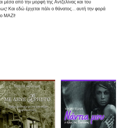
αι μέσα από την μορφή της Αντζελίνας και του
μως! Και εδώ έρχεται πάλι ο θάνατος… αυτή την φορά
το ΜΑΖΙ!