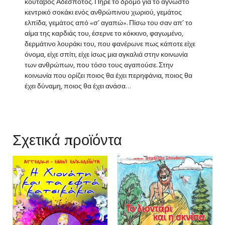
κούταβος Αδέσποτος. Πήρε το δρόμο για το άγνωστο
κεντρικό σοκάκι ενός ανθρώπινου χωριού, γεμάτος
ελπίδα, γεμάτος από «σ’ αγαπώ». Πίσω του σαν απ’ το
αίμα της καρδιάς του, έσερνε το κόκκινο, φαγωμένο,
δερμάτινο λουράκι του, που φανέρωνε πως κάποτε είχε
όνομα, είχε σπίτι, είχε ίσως μια αγκαλιά στην κοινωνία
των ανθρώπων, που τόσο τους αγαπούσε. Στην
κοινωνία που ορίζει ποιος θα έχει περηφάνια, ποιος θα
έχει δύναμη, ποιος θα έχει ανάσα…
Σχετικά προϊόντα