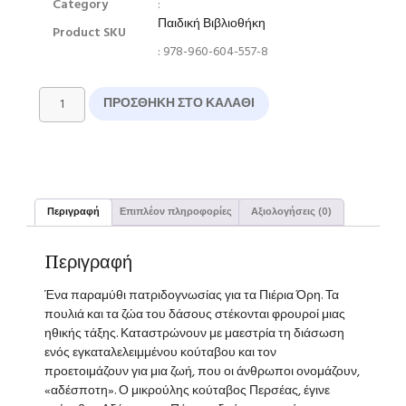
Category
:
Παιδική Βιβλιοθήκη
Product SKU
: 978-960-604-557-8
ΠΡΟΣΘΉΚΗ ΣΤΟ ΚΑΛΆΘΙ
Περιγραφή
Επιπλέον πληροφορίες
Αξιολογήσεις (0)
Περιγραφή
Ένα παραμύθι πατριδογνωσίας για τα Πιέρια Όρη. Τα
πουλιά και τα ζώα του δάσους στέκονται φρουροί μιας
ηθικής τάξης. Καταστρώνουν με μαεστρία τη διάσωση
ενός εγκαταλελειμμένου κούταβου και τον
προετοιμάζουν για μια ζωή, που οι άνθρωποι ονομάζουν,
«αδέσποτη». Ο μικρούλης κούταβος Περσέας, έγινε