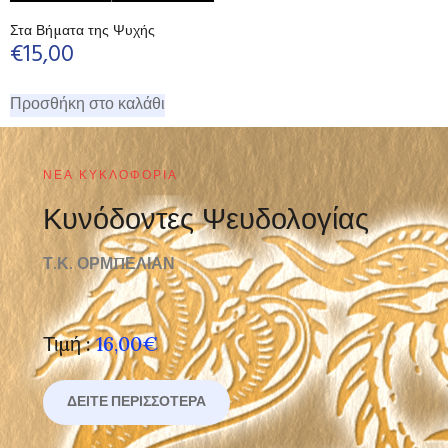
Στα Βήματα της Ψυχής
€
15,00
Προσθήκη στο καλάθι
ΝΈΑ ΚΥΚΛΟΦΟΡΊΑ
Κυνόδοντες Ψευδολογίας
Τ.Κ. ΟΡΜΠΕΛΙΑΝ
Τιμή :
16,00€
ΔΕΊΤΕ ΠΕΡΙΣΣΌΤΕΡΑ