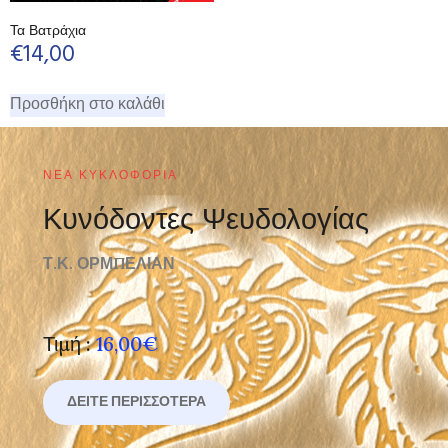
Τα Βατράχια
€
14,00
Προσθήκη στο καλάθι
ΝΈΑ ΚΥΚΛΟΦΟΡΊΑ
Κυνόδοντες Ψευδολογίας
Τ.Κ. ΟΡΜΠΕΛΙΑΝ
Τιμή :
16,00€
ΔΕΊΤΕ ΠΕΡΙΣΣΌΤΕΡΑ