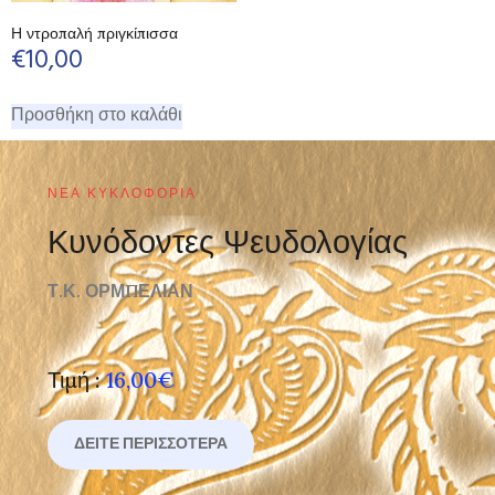
Η ντροπαλή πριγκίπισσα
€
10,00
Προσθήκη στο καλάθι
ΝΈΑ ΚΥΚΛΟΦΟΡΊΑ
Κυνόδοντες Ψευδολογίας
Τ.Κ. ΟΡΜΠΕΛΙΑΝ
Τιμή :
16,00€
ΔΕΊΤΕ ΠΕΡΙΣΣΌΤΕΡΑ