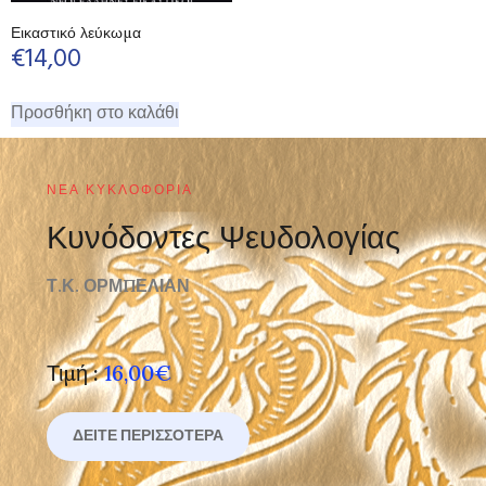
Εικαστικό λεύκωμα
€
14,00
Προσθήκη στο καλάθι
ΝΈΑ ΚΥΚΛΟΦΟΡΊΑ
Κυνόδοντες Ψευδολογίας
Τ.Κ. ΟΡΜΠΕΛΙΑΝ
Τιμή :
16,00€
ΔΕΊΤΕ ΠΕΡΙΣΣΌΤΕΡΑ