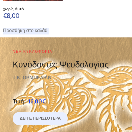
χωρίς Αυτό
€
8,00
Προσθήκη στο καλάθι
ΝΈΑ ΚΥΚΛΟΦΟΡΊΑ
Κυνόδοντες Ψευδολογίας
Τ.Κ. ΟΡΜΠΕΛΙΑΝ
Τιμή :
16,00€
ΔΕΊΤΕ ΠΕΡΙΣΣΌΤΕΡΑ