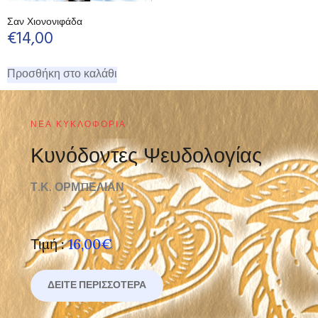
Σαν Χιονονιφάδα
€
14,00
Προσθήκη στο καλάθι
ΝΈΑ ΚΥΚΛΟΦΟΡΊΑ
Κυνόδοντες Ψευδολογίας
Τ.Κ. ΟΡΜΠΕΛΙΑΝ
Τιμή :
16,00€
ΔΕΊΤΕ ΠΕΡΙΣΣΌΤΕΡΑ