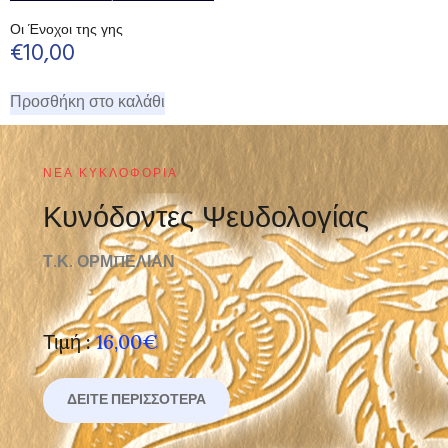
Οι Ένοχοι της γης
€
10,00
Προσθήκη στο καλάθι
ΝΈΑ ΚΥΚΛΟΦΟΡΊΑ
Κυνόδοντες Ψευδολογίας
Τ.Κ. ΟΡΜΠΕΛΙΑΝ
Τιμή :
16,00€
ΔΕΊΤΕ ΠΕΡΙΣΣΌΤΕΡΑ