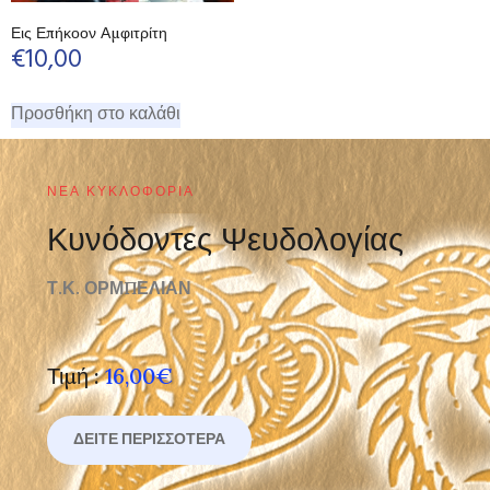
Εις Επήκοον Αμφιτρίτη
€
10,00
Προσθήκη στο καλάθι
ΝΈΑ ΚΥΚΛΟΦΟΡΊΑ
Κυνόδοντες Ψευδολογίας
Τ.Κ. ΟΡΜΠΕΛΙΑΝ
Τιμή :
16,00€
ΔΕΊΤΕ ΠΕΡΙΣΣΌΤΕΡΑ