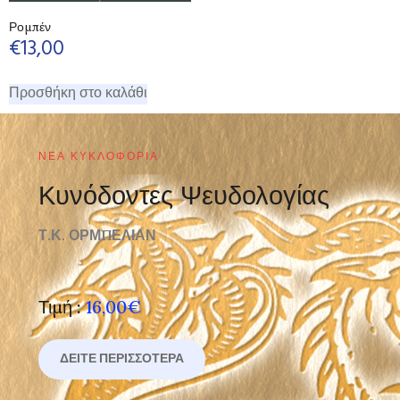
Ρομπέν
€
13,00
Προσθήκη στο καλάθι
ΝΈΑ ΚΥΚΛΟΦΟΡΊΑ
Κυνόδοντες Ψευδολογίας
Τ.Κ. ΟΡΜΠΕΛΙΑΝ
Τιμή :
16,00€
ΔΕΊΤΕ ΠΕΡΙΣΣΌΤΕΡΑ