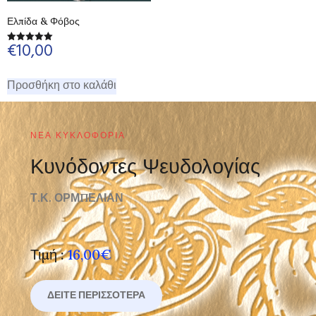
Ελπίδα & Φόβος
€
10,00
Βαθμολογήθηκε
με
5.00
από 5
Προσθήκη στο καλάθι
ΝΈΑ ΚΥΚΛΟΦΟΡΊΑ
Κυνόδοντες Ψευδολογίας
Τ.Κ. ΟΡΜΠΕΛΙΑΝ
Τιμή :
16,00€
ΔΕΊΤΕ ΠΕΡΙΣΣΌΤΕΡΑ