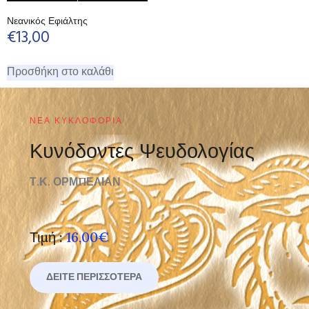
Νεανικός Εφιάλτης
€
13,00
Προσθήκη στο καλάθι
ΝΈΑ ΚΥΚΛΟΦΟΡΊΑ
Κυνόδοντες Ψευδολογίας
Τ.Κ. ΟΡΜΠΕΛΙΑΝ
Τιμή :
16,00€
ΔΕΊΤΕ ΠΕΡΙΣΣΌΤΕΡΑ