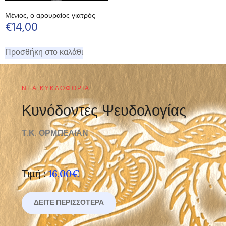
Μένιος, ο αρουραίος γιατρός
€
14,00
Προσθήκη στο καλάθι
ΝΈΑ ΚΥΚΛΟΦΟΡΊΑ
Κυνόδοντες Ψευδολογίας
Τ.Κ. ΟΡΜΠΕΛΙΑΝ
Τιμή :
16,00€
ΔΕΊΤΕ ΠΕΡΙΣΣΌΤΕΡΑ