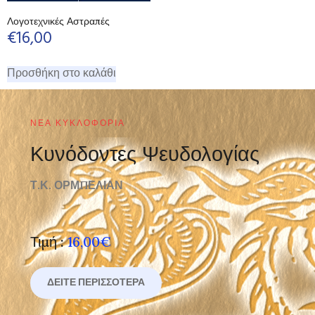
Λογοτεχνικές Αστραπές
€
16,00
Προσθήκη στο καλάθι
ΝΈΑ ΚΥΚΛΟΦΟΡΊΑ
Κυνόδοντες Ψευδολογίας
Τ.Κ. ΟΡΜΠΕΛΙΑΝ
Τιμή :
16,00€
ΔΕΊΤΕ ΠΕΡΙΣΣΌΤΕΡΑ